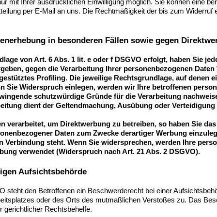
 mit Ihrer ausdrücklichen Einwilligung möglich. Sie können eine bereit
tteilung per E-Mail an uns. Die Rechtmäßigkeit der bis zum Widerruf 
enerhebung in besonderen Fällen sowie gegen Direktwe
age von Art. 6 Abs. 1 lit. e oder f DSGVO erfolgt, haben Sie jed
ergeben, gegen die Verarbeitung Ihrer personenbezogenen Daten 
estütztes Profiling. Die jeweilige Rechtsgrundlage, auf denen 
nn Sie Widerspruch einlegen, werden wir Ihre betroffenen pers
 zwingende schutzwürdige Gründe für die Verarbeitung nachweisen
rbeitung dient der Geltendmachung, Ausübung oder Verteidigun
verarbeitet, um Direktwerbung zu betreiben, so haben Sie das
sonenbezogener Daten zum Zwecke derartiger Werbung einzulegen;
 in Verbindung steht. Wenn Sie widersprechen, werden Ihre per
bung verwendet (Widerspruch nach Art. 21 Abs. 2 DSGVO).
igen Aufsichtsbehörde
steht den Betroffenen ein Beschwerderecht bei einer Aufsichtsbehö
Arbeitsplatzes oder des Orts des mutmaßlichen Verstoßes zu. Das B
r gerichtlicher Rechtsbehelfe.