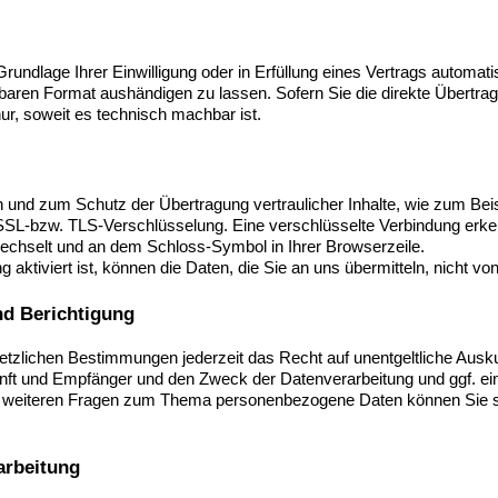
rundlage Ihrer Einwilligung oder in Erfüllung eines Vertrags automatis
baren Format aushändigen zu lassen. Sofern Sie die direkte Übertra
nur, soweit es technisch machbar ist.
 und zum Schutz der Übertragung vertraulicher Inhalte, wie zum Beis
 SSL-bzw. TLS-Verschlüsselung. Eine verschlüsselte Verbindung erke
” wechselt und an dem Schloss-Symbol in Ihrer Browserzeile.
ktiviert ist, können die Daten, die Sie an uns übermitteln, nicht vo
nd Berichtigung
zlichen Bestimmungen jederzeit das Recht auf unentgeltliche Ausku
t und Empfänger und den Zweck der Datenverarbeitung und ggf. ein 
u weiteren Fragen zum Thema personenbezogene Daten können Sie si
arbeitung